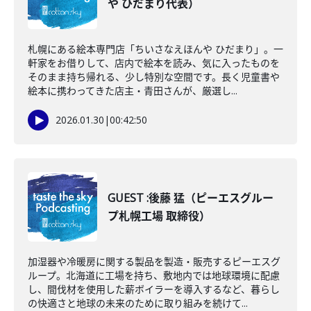
や ひだまり代表）
札幌にある絵本専門店「ちいさなえほんや ひだまり」。一
軒家をお借りして、店内で絵本を読み、気に入ったものを
そのまま持ち帰れる、少し特別な空間です。長く児童書や
絵本に携わってきた店主・青田さんが、厳選し...
2026.01.30
|
00:42:50
GUEST :後藤 猛（ピーエスグルー
プ札幌工場 取締役）
加湿器や冷暖房に関する製品を製造・販売するピーエスグ
ループ。北海道に工場を持ち、敷地内では地球環境に配慮
し、間伐材を使用した薪ボイラーを導入するなど、暮らし
の快適さと地球の未来のために取り組みを続けて...