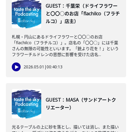
GUEST：千葉栄（ドライフラワー
と〇〇○のお店「flachilco（フラチ
ルコ）」店主）
札幌・円山にあるドライフラワーと〇〇○のお店
「flachilco（フラチルコ）」。店名の「〇〇○」には千葉
さんの無限の可能性といいます。「銃より花を！」という
フラワーチルドレンの思想に影響を受けた店名...
2026.05.01
|
00:40:13
GUEST：MASA（サンドアートク
リエーター）
光るテーブルの上に砂を落とし、描いては消し、また描い