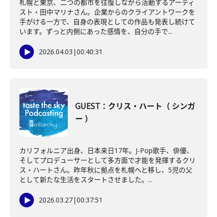
札幌と東京、二つの都市を往復しながら活動するアーティ
スト・田中マリナさん。企業からのクライアントワークを
手がける一方で、自身の表現としての作品も発表し続けて
います。ずっと内側にあった感情を、自分の手で...
2026.04.03
|
00:40:31
GUEST：クリス・ハート（ シンガ
ー ）
カリフォルニア出身、日本来日17年。J-Pop歌手、俳優、
そしてプロデューサーとして多方面で才能を発揮するクリ
ス・ハートさん。昨年秋に拠点を札幌へと移し、5児の父
として新たな生活をスタートさせました。...
2026.03.27
|
00:37:51