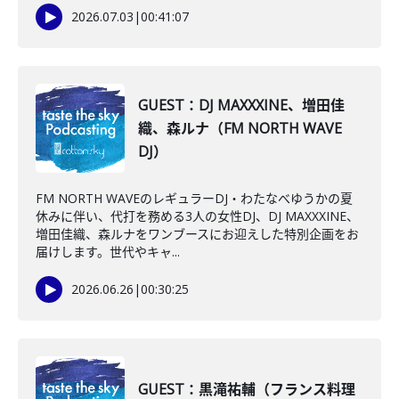
2026.07.03
|
00:41:07
GUEST：DJ MAXXXINE、増田佳
織、森ルナ（FM NORTH WAVE
DJ）
FM NORTH WAVEのレギュラーDJ・わたなべゆうかの夏
休みに伴い、代打を務める3人の女性DJ、DJ MAXXXINE、
増田佳織、森ルナをワンブースにお迎えした特別企画をお
届けします。世代やキャ...
2026.06.26
|
00:30:25
GUEST：黒滝祐輔（フランス料理