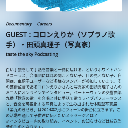
Documentary
Careers
GUEST : コロンえりか（ソプラノ歌
手）・田頭真理子（写真家）
taste the sky Podcasting
白い手袋をして手話を音楽と一緒に届ける、というホワイトハン
ドコーラス。合唱団には耳の聞こえない子、目の見えない子、自
閉症、車椅子ユーザーなど多様なメンバーが参加しています。そ
の芸術監督であるコロンえりかさんと写真家の田頭真理子さんの
お二人にオンラインでインタビュー。ベートーヴェンの交響曲第
九番「歓喜の歌」を合唱と共に手話で歌うライブパフォーマンス
と、音楽を可視化する写真によって生み出された体験型写真展
「第九のきせき」は2024年2月にウィーンの舞台に立ちます。こ
の活動を通して子供達に伝えたいメッセージとは？
※インタビュー内の取り組み、イベント、お知らせなどは放送当
時のものとなります。