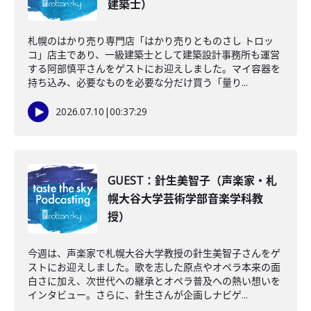
建築士）
札幌のはかり売り専門店「はかり売りとものさし トロッ
コ」店主であり、一級建築士として建築設計事務所も運営
する阿部慎平さんをゲストにお迎えしました。マイ容器を
持ち込み、必要なものを必要な分だけ買う「量り...
2026.07.10
|
00:37:29
GUEST：針生美智子（声楽家・札
幌大谷大学芸術学部音楽学科教
授）
今週は、声楽家で札幌大谷大学教授の針生美智子さんをゲ
ストにお迎えしました。歌を志した原点やオペラ本来の面
白さに加え、次世代への継承とオペラ普及への熱い想いを
インタビュー。さらに、針生さんが企画しナビゲ...