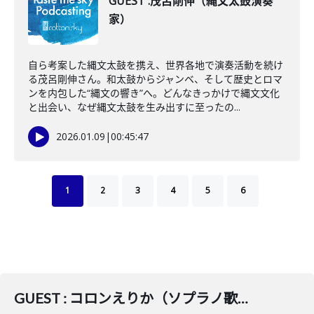
GUEST :茂呂剛伸（縄文太鼓演奏
家）
自ら考案した縄文太鼓を携え、世界各地で演奏活動を続け
る茂呂剛伸さん。和太鼓からジャンベ、そして歴史とロマ
ンを内包した“縄文の響き”へ。どんなきっかけで縄文文化
と出会い、なぜ縄文太鼓を生み出すに至ったの...
2026.01.09
|
00:45:47
1
2
3
4
5
6
GUEST : コロンえりか（ソプラノ歌手）・田頭真理子（写真家）