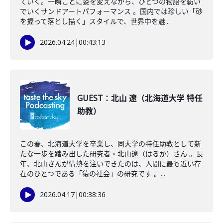
ていく。一瞬ごとに姿を変えながら、ひとつの物語を紡い
でいくサンドアートパフォーマンス 。国内では珍しい「砂
を握って落とし描く」スタイルで、世界中を魅...
2026.04.24
|
00:43:13
GUEST：北山 遼（北海道大学 特任
助教）
この春、北海道大学を卒業し、同大学の特任助教として新
たな一歩を踏み出した研究者・北山遼（はるか）さん 。長
年、北山さんが情熱を注いできたのは、人間に最も近い存
在のひとつである「猿の社会」の研究です 。...
2026.04.17
|
00:38:36