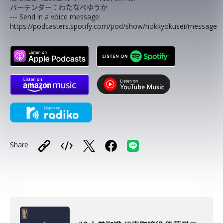
バーテンダー：わたなべゆうか
--- Send in a voice message:
https://podcasters.spotify.com/pod/show/hokkyokusei/message
Share