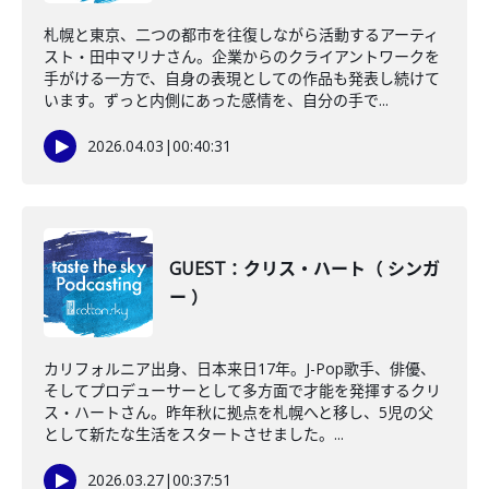
札幌と東京、二つの都市を往復しながら活動するアーティ
スト・田中マリナさん。企業からのクライアントワークを
手がける一方で、自身の表現としての作品も発表し続けて
います。ずっと内側にあった感情を、自分の手で...
2026.04.03
|
00:40:31
GUEST：クリス・ハート（ シンガ
ー ）
カリフォルニア出身、日本来日17年。J-Pop歌手、俳優、
そしてプロデューサーとして多方面で才能を発揮するクリ
ス・ハートさん。昨年秋に拠点を札幌へと移し、5児の父
として新たな生活をスタートさせました。...
2026.03.27
|
00:37:51