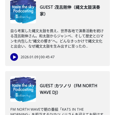
GUEST :茂呂剛伸（縄文太鼓演奏
家）
自ら考案した縄文太鼓を携え、世界各地で演奏活動を続け
る茂呂剛伸さん。和太鼓からジャンベ、そして歴史とロマ
ンを内包した“縄文の響き”へ。どんなきっかけで縄文文化
と出会い、なぜ縄文太鼓を生み出すに至ったの...
2026.01.09
|
00:45:47
GUEST :カツノリ（FM NORTH
WAVE DJ）
FM NORTH WAVEで朝の番組「KATS IN THE
MORNING」を担当するDJカツノリさんを迎えてお届けす