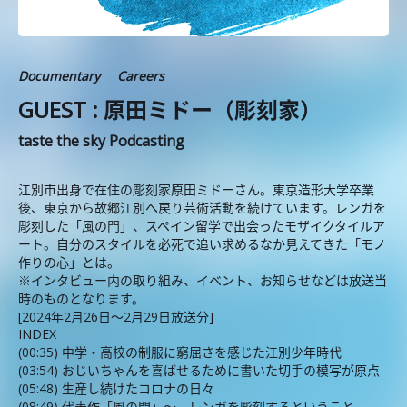
Documentary
Careers
GUEST : 原田ミドー（彫刻家）
taste the sky Podcasting
江別市出身で在住の彫刻家原田ミドーさん。東京造形大学卒業
後、東京から故郷江別へ戻り芸術活動を続けています。レンガを
彫刻した「風の門」、スペイン留学で出会ったモザイクタイルア
ート。自分のスタイルを必死で追い求めるなか見えてきた「モノ
作りの心」とは。
※インタビュー内の取り組み、イベント、お知らせなどは放送当
時のものとなります。
[2024年2月26日〜2月29日放送分]
INDEX
(00:35) 中学・高校の制服に窮屈さを感じた江別少年時代
(03:54) おじいちゃんを喜ばせるために書いた切手の模写が原点
(05:48) 生産し続けたコロナの日々
(08:49) 代表作「風の門」〜 レンガを彫刻するということ