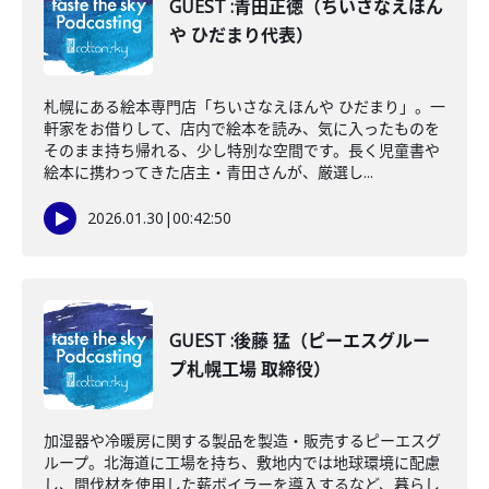
GUEST :青田正徳（ちいさなえほん
や ひだまり代表）
札幌にある絵本専門店「ちいさなえほんや ひだまり」。一
軒家をお借りして、店内で絵本を読み、気に入ったものを
そのまま持ち帰れる、少し特別な空間です。長く児童書や
絵本に携わってきた店主・青田さんが、厳選し...
2026.01.30
|
00:42:50
GUEST :後藤 猛（ピーエスグルー
プ札幌工場 取締役）
加湿器や冷暖房に関する製品を製造・販売するピーエスグ
ループ。北海道に工場を持ち、敷地内では地球環境に配慮
し、間伐材を使用した薪ボイラーを導入するなど、暮らし