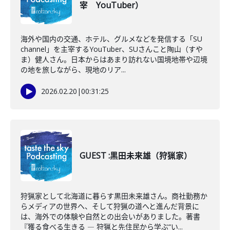
宰 YouTuber）
海外や国内の交通、ホテル、グルメなどを発信する「SU
channel」を主宰するYouTuber、SUさんこと陶山（すや
ま）健人さん。日本からはあまり訪れない国境地帯や辺境
の地を旅しながら、現地のリア...
2026.02.20
|
00:31:25
GUEST :黒田未来雄（狩猟家）
狩猟家として北海道に暮らす黒田未来雄さん。商社勤務か
らメディアの世界へ、そして狩猟の道へと進んだ背景に
は、海外での体験や自然との出会いがありました。著書
『獲る食べる生きる ― 狩猟と先住民から学ぶ“い...