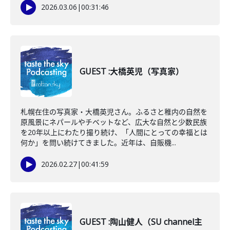
2026.03.06
|
00:31:46
GUEST :大橋英児（写真家）
札幌在住の写真家・大橋英児さん。ふるさと稚内の自然を
原風景にネパールやチベットなど、広大な自然と少数民族
を20年以上にわたり撮り続け、「人間にとっての幸福とは
何か」を問い続けてきました。近年は、自販機...
2026.02.27
|
00:41:59
GUEST :陶山健人（SU channel主