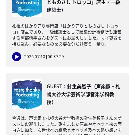
とものさし トロッコ」店主・一級
建築士）
札幌のはかり売り専門店「はかり売りとものさし トロッ
コ」店主であり、一級建築士として建築設計事務所も運営
する阿部慎平さんをゲストにお迎えしました。マイ容器を
持ち込み、必要なものを必要な分だけ買う「量り...
2026.07.10
|
00:37:29
GUEST：針生美智子（声楽家・札
幌大谷大学芸術学部音楽学科教
授）
今週は、声楽家で札幌大谷大学教授の針生美智子さんをゲ
ストにお迎えしました。歌を志した原点やオペラ本来の面
白さに加え、次世代への継承とオペラ普及への熱い想いを