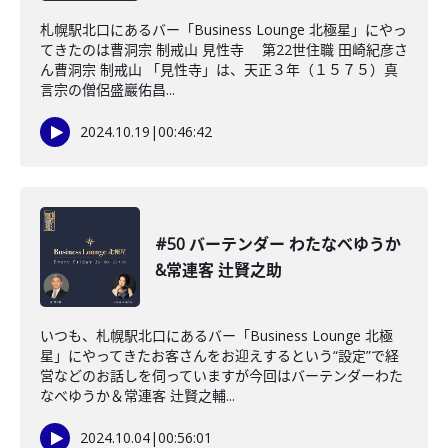
札幌駅北口にあるバー「Business Lounge 北極星」にやっ
てきたのは曹洞宗 制戒山 見性寺 第22世住職 田崎紀彦さ
ん曹洞宗 制戒山 「見性寺」は、天正３年（１５７５）真
言宗の僧侶盛巖佑昌...
2024.10.19
|
00:46:42
#50 バーテンダー わたなべゆうか
&常連客 辻賢之助
いつも、札幌駅北口にあるバー「Business Lounge 北極
星」にやってきたお客さんをお迎えするという“設定”で経
営などのお話しを伺っていますが今回はバーテンダーわた
なべゆうか＆常連客 辻賢之輔...
2024.10.04
|
00:56:01