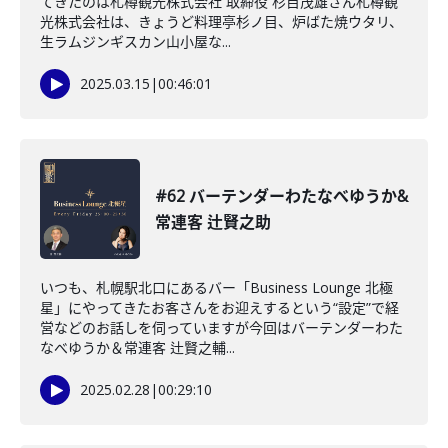
てきたのは札樽観光株式会社 取締役 杉目茂雄さん札樽観
光株式会社は、きょうど料理亭杉ノ目、炉ばた焼ウタリ、
生ラムジンギスカン山小屋な...
2025.03.15
|
00:46:01
#62 バーテンダーわたなべゆうか&
常連客 辻賢之助
いつも、札幌駅北口にあるバー「Business Lounge 北極
星」にやってきたお客さんをお迎えするという“設定”で経
営などのお話しを伺っていますが今回はバーテンダーわた
なべゆうか＆常連客 辻賢之輔...
2025.02.28
|
00:29:10