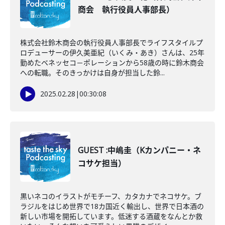
商会 執行役員人事部長）
株式会社鈴木商会の執行役員人事部長でライフスタイルプ
ロデューサーの伊久美亜紀（いくみ・あき）さんは、25年
勤めたベネッセコ－ポレーションから58歳の時に鈴木商会
への転職。そのきっかけは自身が担当した鈴...
2025.02.28
|
00:30:08
GUEST :中嶋圭（Kカンパニー・ネ
コサケ担当）
黒いネコのイラストがモチーフ、カタカナでネコサケ。ブ
ラジルをはじめ世界で18カ国近く輸出し、世界で日本酒の
新しい市場を開拓しています。低迷する酒蔵をなんとか救