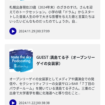
札幌出身現在23歳（2024年末）のざきのすけ。さんを迎
えてのトークセッション。小学の頃「ドラム」からスター
トした音楽人生の中で大きな影響を与えた歌と言葉たちは
いったいどんなものだったのでしょうか。自...
2024.11.29
|
00:37:09
GUEST :満島てる子（オープンリー
ゲイの女装家）
オープンリーゲイの女装家としてメディアや講演会での発
信や、セクシャリティフリーの女装サロンBAR「７丁目の
パウダールーム」を開いている満島てる子さん。三重のご
出身で大学進学を機に北海道へと移り住むこと...
2024.11.22
|
00:38:38