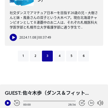
ン）
社交ダンスでアマチュア日本一を目指す26歳の兄・大樹さ
んと妹・風香さんの双子という大木ペア。現在北海道チャ
ンピオンとして８連覇中のお二人は、それぞれ札幌医科大
学医学部と札幌市立大学看護学部に通う学生で...
2024.11.08
|
00:37:49
1
2
3
4
5
6
GUEST: 佐々木歩（ダンス＆フィットネスインストラクター）
1x
15
15
00:00
28:56