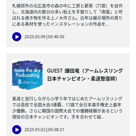
札幌郊外の北広島市の森の中に工房と薪窯（穴窯）を自作
し、北海道内の鉄分の多い粘土を手掘りして「南蛮」と呼
ばれる焼き物を作る上ノ大作さん。近年は展示場所の周り
にある素材を使ったインスタレーションの作品を...
2025.05.09
|
00:40:30
GUEST :鎌田竜（アームレスリング
日本チャンピオン・柔道整復師）
柔道と並行しながら小学５年ではじめたアームリスリング
では高校で全国大会3連覇、17歳で全日本選手権史上最年
少優勝。さらに韓国の国際大会での優勝経験があるという
現役の日本チャンピオンです。手を合わせて組...
2025.05.02
|
00:38:21