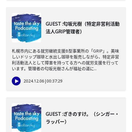
GUEST :匂坂光樹（特定非営利活動
法人GRIP管理者）
札幌市内にある就労継続支援B型事業所の「GRIP」。美味
しいドリップ珈琲と水出し珈琲を販売しながら、特定非営
利活動法人として障害を持ってる方への就労支援を行って
います。管理者の匂坂光樹さんが福祉の道に...
2024.12.06
|
00:37:29
GUEST :ざきのすけ。（シンガー・
ラッパー）